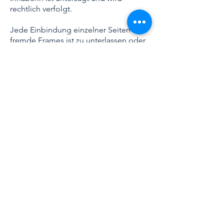
rechtlich verfolgt.
Jede Einbindung einzelner Seiten in
fremde Frames ist zu unterlassen oder
durch Manuela Hermetter zu
bewilligen. keine Haftung hinsichtlich
Aktualität, Qualität, Richtigkeit oder
Vollständigkeit des Inhalts dieser
Website sowie für Schäden oder
Nachteile übernommen, die durch die
unmittelbare oder mittelbare
Verwendung oder Nichtverwendung
der hier enthaltenen Informationen
entstehen. Es wird auch keine Gewähr
für die Verfügbarkeit oder den Betrieb
der gegenständlichen Website und
ihrer Inhalte übernommen.
Datenschutz
Der Schutz persönlicher Daten wird